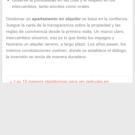
Observe la puntualidad en las citas y el respeto en los
intercambios, tanto escritos como orales.
Gestionar un
apartamento en alquiler
se basa en la confianza.
Juegue la carta de la transparencia sobre la propiedad y las
reglas de convivencia desde la primera visita. Un marco claro,
intercambios sinceros: eso es lo que limita los impagos y
favorece un alquiler sereno, a largo plazo. Los años pasan, los
mismos constataciones vuelven: donde se establece el diálogo,
la inversión se ancla de manera duradera.
←
Las 10 mejores plataformas para ver películas en
streaming gratis en VF
Consejos y trucos para adoptar un estilo de vida saludable a
diario
→
Buscar