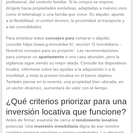
profesional, del contexto familiar. Si la compra se impone,
dirígete hacia propiedades evolutivas, adaptadas a nuevos usos
como el teletrabajo o una familia que crece. En alquiler, apunte
a la flexibilidad, el confort térmico, la proximidad al transporte y
a las comodidades.
Para sintetizar estos
consejos para
comprar o alquilar,
consulte https://www.g-immobilier.fr/, sección ‘G Inmobiliaria –
Nuestros consejos para su proyecto’. Las recomendaciones
para comprar un
apartamento
o una casa abundan, pero la
vigilancia sigue siendo su mejor aliada. Consulte los dispositivos
locales, infórmese sobre las ayudas a la adquisición o a la
movilidad, y mida la presión locativa en el barrio objetivo.
También piense en la reventa: una propiedad bien ubicada, en
un sector dinámico, aumentará de valor con el tiempo.
¿Qué criterios priorizar para una
inversión locativa que funcione?
Antes de firmar, examine de cerca el
rendimiento locativo
potencial. Una
inversión inmobiliaria
digna de ese nombre
combina ingresos regulares y gastos controlados. La ubicación