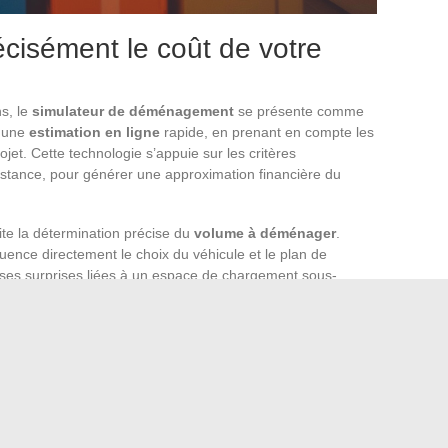
cisément le coût de votre
s, le
simulateur de déménagement
se présente comme
t une
estimation en ligne
rapide, en prenant en compte les
ojet. Cette technologie s’appuie sur les critères
istance, pour générer une approximation financière du
lite la détermination précise du
volume à déménager
.
luence directement le choix du véhicule et le plan de
aises surprises liées à un espace de chargement sous-
nalisée, rien ne remplace le devis de déménagement. Basé
se une cotation sur mesure après analyse détaillée de vos
énageurs
,
Birdit
ou encore
Les Gentlemen du
ménagement, souvent gratuits, permettant une comparaison
nent compte des
services supplémentaires
et des
ts, comme le groupage ou le retour à vide. Renseignez-