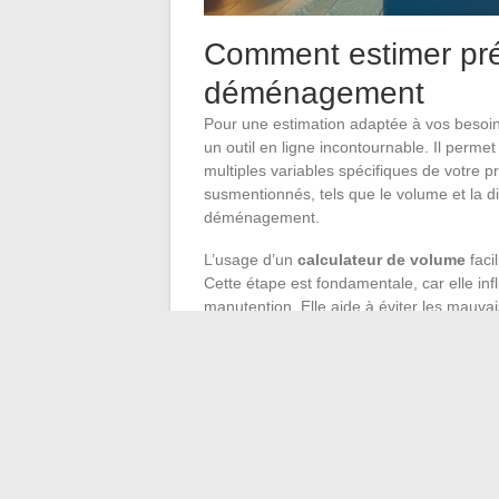
Comment estimer pré
déménagement
Pour une estimation adaptée à vos besoin
un outil en ligne incontournable. Il perme
multiples variables spécifiques de votre pr
susmentionnés, tels que le volume et la d
déménagement.
L’usage d’un
calculateur de volume
faci
Cette étape est fondamentale, car elle inf
manutention. Elle aide à éviter les mauv
estimé. Pour une évaluation plus person
sur les
critères de tarification
, il propo
besoins par les professionnels.
Les services tels que
Les Artisans Dém
Déménagement
offrent des devis de dé
pointue des offres. Ces estimations tien
méthodes susceptibles de réduire les coû