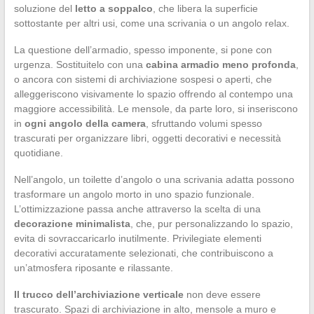
soluzione del
letto a soppalco
, che libera la superficie
sottostante per altri usi, come una scrivania o un angolo relax.
La questione dell’armadio, spesso imponente, si pone con
urgenza. Sostituitelo con una
cabina armadio meno profonda
,
o ancora con sistemi di archiviazione sospesi o aperti, che
alleggeriscono visivamente lo spazio offrendo al contempo una
maggiore accessibilità. Le mensole, da parte loro, si inseriscono
in
ogni angolo della camera
, sfruttando volumi spesso
trascurati per organizzare libri, oggetti decorativi e necessità
quotidiane.
Nell’angolo, un toilette d’angolo o una scrivania adatta possono
trasformare un angolo morto in uno spazio funzionale.
L’ottimizzazione passa anche attraverso la scelta di una
decorazione minimalista
, che, pur personalizzando lo spazio,
evita di sovraccaricarlo inutilmente. Privilegiate elementi
decorativi accuratamente selezionati, che contribuiscono a
un’atmosfera riposante e rilassante.
Il trucco dell’archiviazione verticale
non deve essere
trascurato. Spazi di archiviazione in alto, mensole a muro e