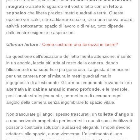
integrati
o alzate lo sguardo e il vostro letto con un
letto a
soppalco
che libera preziosi metri quadrati a terra. Questa
opzione verticale, oltre a liberare spazio, crea una nuova area di
attività sottostante: spazio di lavoro o di relax, tutto dipende
dalle vostre esigenze e aspirazioni.
Ulteriori letture :
Come costruire una terrazza in lastre?
La questione dell’ubicazione del letto merita attenzione: inserito
in un angolo, lascia più aria al resto della camera, dando
l’illusione di una superficie più generosa. La giusta dimensione
per una camera non si misura in metri quadrati ma in
ingegnosità di allestimento. Gli armadi imponenti trovano la loro
alternativa in
cabine armadio meno profonde
, e le mensole,
posizionate strategicamente, permettono di occupare ogni
angolo della camera senza ingombrare lo spazio vitale.
Non trascurate gli angoli spesso trascurati: un
toilette d’angolo
o una scrivania progettata per inserirsi in questi spazi inutilizzati
possono costituire soluzioni audaci ed eleganti. I mobili devono
adattarsi allo spazio, e non viceversa. L’allestimento di una