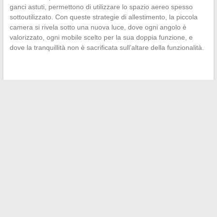
ganci astuti, permettono di utilizzare lo spazio aereo spesso
sottoutilizzato. Con queste strategie di allestimento, la piccola
camera si rivela sotto una nuova luce, dove ogni angolo è
valorizzato, ogni mobile scelto per la sua doppia funzione, e
dove la tranquillità non è sacrificata sull’altare della funzionalità.
←
Focus sulle controversie nel settore della salute:
l’illuminazione del caso d
Come navigare nel mercato immobiliare con l’aiuto di
professionisti riconosciuti
→
Search