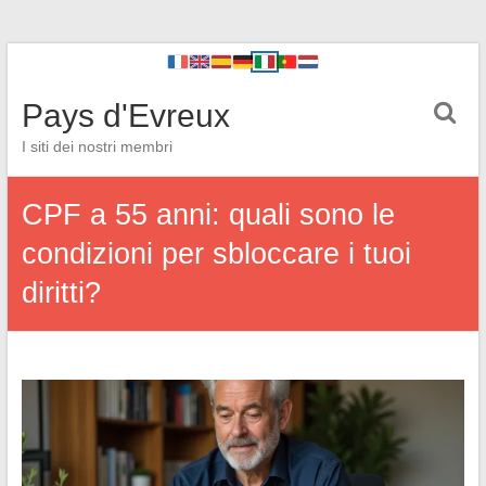
Pays d'Evreux
I siti dei nostri membri
CPF a 55 anni: quali sono le
condizioni per sbloccare i tuoi
diritti?