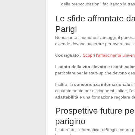
delle preoccupazioni, facilitando la tra
Le sfide affrontate d
Parigi
Nonostante i numerosi vantaggi, il panoram
aziende devono superare per avere succ
Consigliato :
Scopri l'affascinante unive
Il
costo della vita elevato
e i
costi salar
particolare per le start-up che devono gesti
Inoltre, la
concorrenza internazionale
si
costantemente per distinguersi. Infine, l
adattabilità
e una formazione regolare de
Prospettive future per
parigino
Il futuro dell’informatica a Parigi sembra