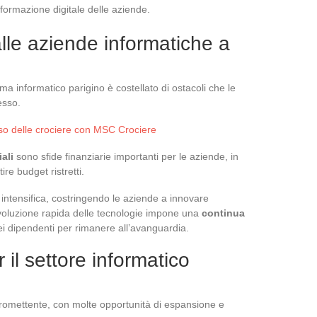
sformazione digitale delle aziende.
alle aziende informatiche a
a informatico parigino è costellato di ostacoli che le
esso.
rso delle crociere con MSC Crociere
iali
sono sfide finanziarie importanti per le aziende, in
re budget ristretti.
 intensifica, costringendo le aziende a innovare
’evoluzione rapida delle tecnologie impone una
continua
i dipendenti per rimanere all’avanguardia.
 il settore informatico
 promettente, con molte opportunità di espansione e