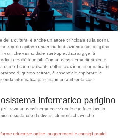
a e della cultura, è anche un attore principale sulla scena
 metropoli ospitano una miriade di aziende tecnologiche
ri vari, che vanno dalle start-up audaci ai giganti
uardia in realtà tangibili. Con un ecosistema dinamico e
ona come il cuore pulsante dell’innovazione informatica in
ortanza di questo settore, è essenziale esplorare le
 azienda informatica parigina in un ambiente così
ecosistema informatico parigino
igi si trova un ecosistema eccezionale che favorisce la
unico è sostenuto da diversi elementi chiave che
forme educative online: suggerimenti e consigli pratici