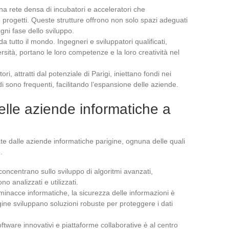
una rete densa di incubatori e acceleratori che
 progetti. Queste strutture offrono non solo spazi adeguati
ni fase dello sviluppo.
i da tutto il mondo. Ingegneri e sviluppatori qualificati,
ersità, portano le loro competenze e la loro creatività nel
itori, attratti dal potenziale di Parigi, iniettano fondi nei
di sono frequenti, facilitando l’espansione delle aziende.
delle aziende informatiche a
te dalle aziende informatiche parigine, ognuna delle quali
.
concentrano sullo sviluppo di algoritmi avanzati,
o analizzati e utilizzati.
minacce informatiche, la sicurezza delle informazioni è
gine sviluppano soluzioni robuste per proteggere i dati
oftware innovativi e piattaforme collaborative è al centro