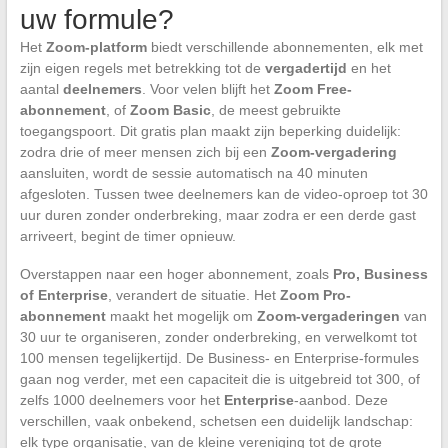
uw formule?
Het
Zoom-platform
biedt verschillende abonnementen, elk met
zijn eigen regels met betrekking tot de
vergadertijd
en het
aantal
deelnemers
. Voor velen blijft het
Zoom Free-
abonnement
, of
Zoom Basic
, de meest gebruikte
toegangspoort. Dit gratis plan maakt zijn beperking duidelijk:
zodra drie of meer mensen zich bij een
Zoom-vergadering
aansluiten, wordt de sessie automatisch na 40 minuten
afgesloten. Tussen twee deelnemers kan de video-oproep tot 30
uur duren zonder onderbreking, maar zodra er een derde gast
arriveert, begint de timer opnieuw.
Overstappen naar een hoger abonnement, zoals
Pro, Business
of Enterprise
, verandert de situatie. Het
Zoom Pro-
abonnement
maakt het mogelijk om
Zoom-vergaderingen
van
30 uur te organiseren, zonder onderbreking, en verwelkomt tot
100 mensen tegelijkertijd. De Business- en Enterprise-formules
gaan nog verder, met een capaciteit die is uitgebreid tot 300, of
zelfs 1000 deelnemers voor het
Enterprise
-aanbod. Deze
verschillen, vaak onbekend, schetsen een duidelijk landschap:
elk type organisatie, van de kleine vereniging tot de grote