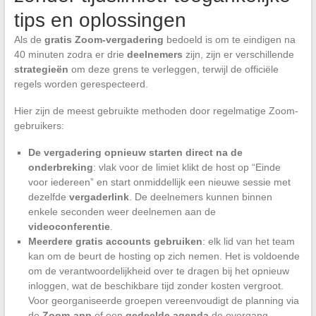
tips en oplossingen
Als de
gratis Zoom-vergadering
bedoeld is om te eindigen na
40 minuten zodra er drie
deelnemers
zijn, zijn er verschillende
strategieën
om deze grens te verleggen, terwijl de officiële
regels worden gerespecteerd.
Hier zijn de meest gebruikte methoden door regelmatige Zoom-
gebruikers:
De vergadering opnieuw starten direct na de
onderbreking
: vlak voor de limiet klikt de host op “Einde
voor iedereen” en start onmiddellijk een nieuwe sessie met
dezelfde
vergaderlink
. De deelnemers kunnen binnen
enkele seconden weer deelnemen aan de
videoconferentie
.
Meerdere gratis accounts gebruiken
: elk lid van het team
kan om de beurt de hosting op zich nemen. Het is voldoende
om de verantwoordelijkheid over te dragen bij het opnieuw
inloggen, wat de beschikbare tijd zonder kosten vergroot.
Voor georganiseerde groepen vereenvoudigt de planning via
de
Zoom-app
of een
gedeelde agenda
de overgang.