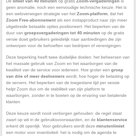
De
limiet van 40 minuten
op gratis
Zoom-vergaderingen
is
geen anomalie, noch een eenvoudige technische keuze. Het is
een weloverwogen strategie van het
Zoom-platform
, dat het
Zoom Free-abonnement
als een instapproduct naar zijn meer
uitgebreide betaalde opties positioneert. Het beperken van de
duur van
groepsvergaderingen tot 40 minuten
op de gratis
versie duwt gebruikers geleidelijk naar aanbiedingen die zijn
ontworpen voor de behoeften van bedrijven of verenigingen.
Deze beperking heeft twee duidelijke doelen: het beheersen van
het massale gebruik van Zoom en het waarborgen van de
kwaliteit van de service voor iedereen. Hoe groter een
groep
van drie of meer deelnemers
wordt, hoe hoger de belasting op
de servers. Het beperken van de toegestane tijd per sessie
helpt Zoom dus om de stabiliteit van zijn platform te
waarborgen, zonder in te boeten op de ervaring van betalende
klanten.
Deze keuze wordt nooit verborgen gehouden: de regel staat
zwart op wit in de gebruiksvoorwaarden, en de
klantenservice
erkent dit openlijk. Voor gebruikers wordt deze
minutenlimiet
een motor voor inventiviteit: het is nodig om de agenda te