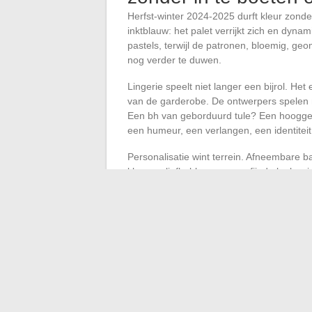
Herfst-winter 2024-2025 durft kleur zon
inktblauw: het palet verrijkt zich en dyna
pastels, terwijl de patronen, bloemig, geo
nog verder te duwen.
Lingerie speelt niet langer een bijrol. Het 
van de garderobe. De ontwerpers spelen 
Een bh van geborduurd tule? Een hoogges
een humeur, een verlangen, een identiteit
Personalisatie wint terrein. Afneembare 
kleuren: liefhebbers van verfijnde looks 
Onmogelijk om de inclusieve golf te neg
aanbod dat werkelijk is ontworpen voor welz
wordt een manifest: een verklaring van on
keuzes en stelt in staat om de eigen singul
Het seizoen opent als een belofte: die va
onderkleding.