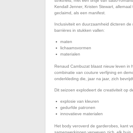
striktheid, met een tintje van sado-roman
Kendall Jenner, Kristen Stewart, allemaal
geclaimd, als een manifest.
Inclusiviteit en duurzaamheid dicteren de
barrières in stukken vallen:
maten
lichaamsvormen
materialen
Renaud Cambuzat blaast nieuw leven in he
combinatie van couture verfijning en dem
onderkleding die, jaar na jaar, zich bevrij
Dit seizoen explodeert de creativiteit op d
explosie van kleuren
gedurfde patronen
innovatieve materialen
Het body veroverd de garderobes, kant vern
samenwerkingen verweven zich, elk huis, e