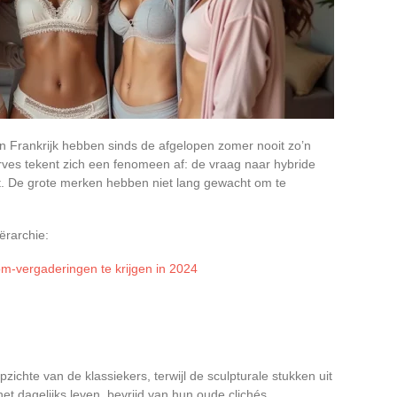
 in Frankrijk hebben sinds de afgelopen zomer nooit zo’n
urves tekent zich een fenomeen af: de vraag naar hybride
rt. De grote merken hebben niet lang gewacht om te
ërarchie:
m-vergaderingen te krijgen in 2024
chte van de klassiekers, terwijl de sculpturale stukken uit
t dagelijks leven, bevrijd van hun oude clichés.