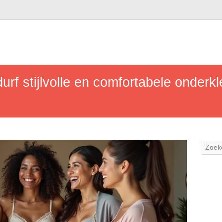
urf stijlvolle en comfortabele onderk