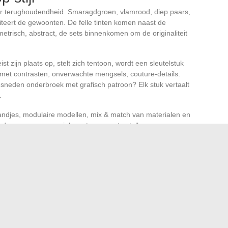
der terughoudendheid. Smaragdgroen, vlamrood, diep paars,
miteert de gewoonten. De felle tinten komen naast de
metrisch, abstract, de sets binnenkomen om de originaliteit
eist zijn plaats op, stelt zich tentoon, wordt een sleutelstuk
met contrasten, onverwachte mengsels, couture-details.
neden onderbroek met grafisch patroon? Elk stuk vertaalt
.
bandjes, modulaire modellen, mix & match van materialen en
vinden genoeg om unieke sets samen te stellen.
eren. Alle lichaamsvormen worden gewaardeerd door een
ijn, diversiteit van lichamen en stijlzekerheid. Lingerie
afhankelijkheid, feminisme, durf. Deze impuls bevrijdt de
ariteit te claimen, in het ritme van de eigen verlangens.
n niets te verbergen, noch de persoonlijkheid, noch de