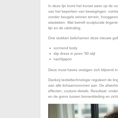
In deze lijn komt het korset weer op de 
van het beperken van bewegingen: ruimte v
zonder beugels winnen terrein, hooggesne
elastieken. Wat betreft sculpturale lingeri
lijn en de uitstraling.
Drie stukken belichamen deze nieuwe golf
vormend body
slip dress in jaren ’90 stijl
nachtjapon
Deze must-haves vestigen zich blijvend i
Dankzij textieltechnologie reguleert de li
aan alle lichaamsvormen aan. De afwerkin
effecten, couture-details. Resultaat: onde
en de grens tussen binnenkleding en zich