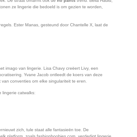
tiek. De straat omarmt ook de
no pants
trend: Bella Hadid,
 tonen ze lingerie die bedoeld is om gezien te worden,
 regels. Ester Manas, gesteund door Chantelle X, laat de
t imago van lingerie. Lisa Chavy creëert Livy, een
ocratisering. Yvane Jacob ontleedt de koers van deze
dt van conventies om elke singulariteit te eren.
e lingerie catwalks:
ieuwt zich, tule staat alle fantasieën toe. De
lk platform, zoals fashionboobies.com, verdedigt lingerie