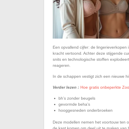
Een opvallend cijfer: de lingerieverkopen
kracht vertoond. Achter deze stijgende c
snits en technologische stoffen explodee
reageren.
In de schappen vestigt zich een nieuwe hi
Verder lezen :
Hoe gratis onbeperkte Zoo
bh’s zonder beugels
gevormde beha’s
hooggesneden onderbroeken
Deze modellen nemen het voortouw ten opzi
de kast komen om deel uit te maken van he