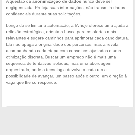
A questão da
anonimização de dados
nunca deve ser
negligenciada. Proteja suas informações, não transmita dados
confidenciais durante suas solicitações.
Longe de se limitar à automação, a IA hoje oferece uma ajuda à
reflexão estratégica, orienta a busca para as ofertas mais
relevantes e sugere caminhos para aprimorar cada candidatura.
Ela não apaga a originalidade dos percursos, mas a revela,
acompanhando cada etapa com conselhos ajustados e uma
otimização discreta. Buscar um emprego não é mais uma
sequência de tentativas isoladas, mas uma abordagem
orquestrada, onde a tecnologia devolve a cada um a
possibilidade de avançar, um passo após o outro, em direção à
vaga que lhe corresponde.
←
Escolher o Prestador Ideal para um Funeral Tranquilo
Top 10 das plataformas para assistir a um filme em
streaming gratuito em português
→