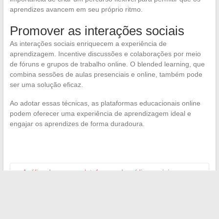
aprendizes avancem em seu próprio ritmo.
Promover as interações sociais
As interações sociais enriquecem a experiência de
aprendizagem. Incentive discussões e colaborações por meio
de fóruns e grupos de trabalho online. O blended learning, que
combina sessões de aulas presenciais e online, também pode
ser uma solução eficaz.
Ao adotar essas técnicas, as plataformas educacionais online
podem oferecer uma experiência de aprendizagem ideal e
engajar os aprendizes de forma duradoura.
←
Análise das novas plataformas de mídias sociais e suas
alternativas promissoras
Os painéis solares: Uma revolução energética a serviço do
futuro
→