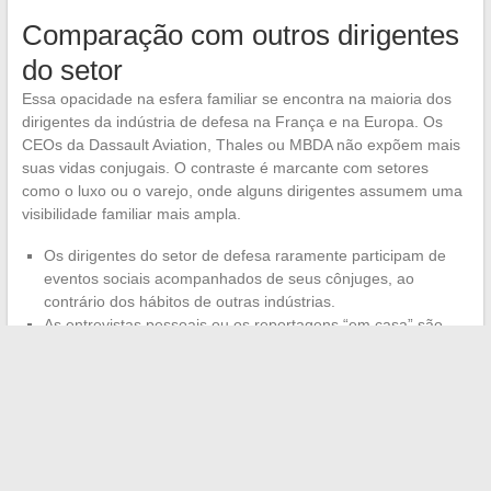
Comparação com outros dirigentes
do setor
Essa opacidade na esfera familiar se encontra na maioria dos
dirigentes da indústria de defesa na França e na Europa. Os
CEOs da Dassault Aviation, Thales ou MBDA não expõem mais
suas vidas conjugais. O contraste é marcante com setores
como o luxo ou o varejo, onde alguns dirigentes assumem uma
visibilidade familiar mais ampla.
Os dirigentes do setor de defesa raramente participam de
eventos sociais acompanhados de seus cônjuges, ao
contrário dos hábitos de outras indústrias.
As entrevistas pessoais ou os reportagens “em casa” são
sistematicamente recusadas por esses perfis.
Os serviços de comunicação desses grupos têm diretrizes
escritas que excluem qualquer menção à vida privada nas
relações com a imprensa.
O caso de Guillaume Faury se insere nessa lógica setorial. A
curiosidade do público esbarra em um muro construído por