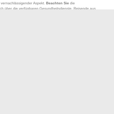
zu vernachlässigender Aspekt.
Beachten Sie
die
ich über die verfügbaren Gesundheitsdienste. Reisende aus
Hepatitis oder Grippe impfen lassen, bevor sie in
unnötige Risiken und stellen Sie sicher, dass Sie die
f dem neuesten Stand haben.
insbesondere in den Regionen Südafrikas, wo Mücken
Verwenden Sie effektive Insektenschutzmittel, schlafen Sie
tzende Kleidung, insbesondere während der
len Nachrichten, um über aufkommende gesundheitliche
Sie Vorsicht bei Ihren Reisen.
stellungen bei IDMarket
ebote: Welche Optionen haben Verbraucher mit