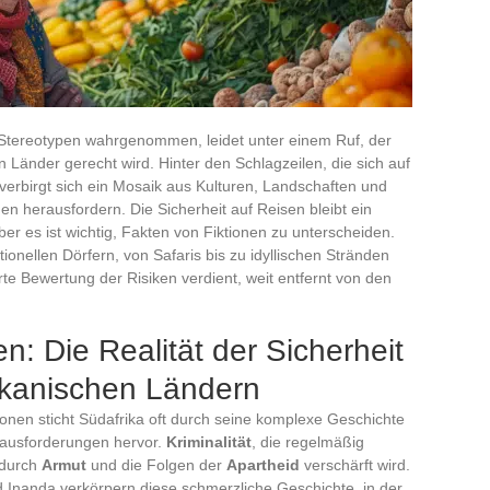
r Stereotypen wahrgenommen, leidet unter einem Ruf, der
n Länder gerecht wird. Hinter den Schlagzeilen, die sich auf
 verbirgt sich ein Mosaik aus Kulturen, Landschaften und
en herausfordern. Die Sicherheit auf Reisen bleibt ein
ber es ist wichtig, Fakten von Fiktionen zu unterscheiden.
ionellen Dörfern, von Safaris bis zu idyllischen Stränden
ierte Bewertung der Risiken verdient, weit entfernt von den
n: Die Realität der Sicherheit
ikanischen Ländern
tionen sticht Südafrika oft durch seine komplexe Geschichte
rausforderungen hervor.
Kriminalität
, die regelmäßig
e durch
Armut
und die Folgen der
Apartheid
verschärft wird.
 Inanda verkörpern diese schmerzliche Geschichte, in der