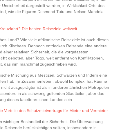
 Unsicherheit dargestellt werden, in Wirklichkeit Orte des
sind, wie die Figuren Desmond Tutu und Nelson Mandela
Kreuzfahrt? Die besten Reiseziele weltweit
iches Land? Wie viele afrikanische Reiseziele ist auch dieses
durch Klischees. Dennoch entdecken Reisende eine andere
 einer relativen Sicherheit, die die vorgefassten
icht
geboten, aber Togo, weit entfernt von Konfliktzonen,
keit, das ihm manchmal zugeschrieben wird.
nische Mischung aus Mestizen, Schwarzen und Indern eine
haffen hat. Ihr Zusammenleben, obwohl komplex, hat Räume
nicht ausgeprägter ist als in anderen ähnlichen Metropolen
esondere in als schwierig geltenden Stadtteilen, aber das
dung dieses facettenreichen Landes sein.
ie Vorteile des Schutzmietvertrags für Mieter und Vermieter
in wichtiger Bestandteil der Sicherheit. Die Überwachung
die Reisende berücksichtigen sollten, insbesondere in