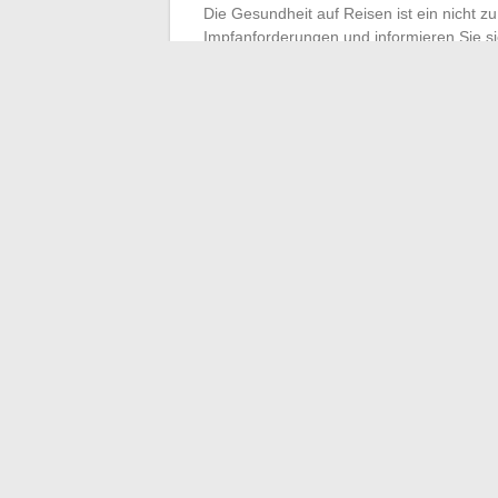
Die Gesundheit auf Reisen ist ein nicht 
Impfanforderungen und informieren Sie s
Kanada beispielsweise sollten sich gegen 
bestimmte Regionen reisen. Vermeiden Sie 
Impfungen für das gewählte Reiseziel au
Schützen Sie sich
vor Insektenstichen, 
Überträger von Krankheiten sein können. 
unter Moskitonetzen und tragen Sie schü
Hauptstichzeiten. Verfolgen Sie die loka
Risiken informiert zu bleiben, und zeigen 
←
Effiziente Verwaltung Ihrer Online-Be
Analyse der Vielfalt der Fast-Food-Ang
Lebensmittelbeschränkungen?
→