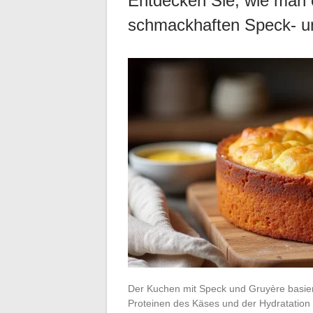
Entdecken Sie, wie man e
schmackhaften Speck- u
Der Kuchen mit Speck und Gruyère basier
Proteinen des Käses und der Hydratation 