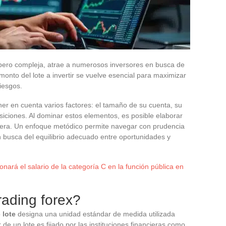
e pero compleja, atrae a numerosos inversores en busca de
onto del lote a invertir se vuelve esencial para maximizar
iesgos.
er en cuenta varios factores: el tamaño de su cuenta, su
osiciones. Al dominar estos elementos, es posible elaborar
artera. Un enfoque metódico permite navegar con prudencia
en busca del equilibrio adecuado entre oportunidades y
ará el salario de la categoría C en la función pública en
rading forex?
o
lote
designa una unidad estándar de medida utilizada
r de un lote es fijado por las instituciones financieras como