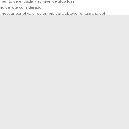
 punto de entrada y su nivel de stop loss.
año de lote considerado.
rriesgar por el valor de un pip para obtener el tamaño del
de un pip para un lote estándar (100,000 unidades) es de 10
brir una posición de 0.4 lotes (200 € / (50 pips * 10 $)).
r el tamaño de lote que mejor se adapte a su estrategia y a
as como los calculadores de lotes para simplificar este
ersión.
a una estancia en el Mediterráneo
Cómo optimizar el sonido de tu moto con un db killer?
→