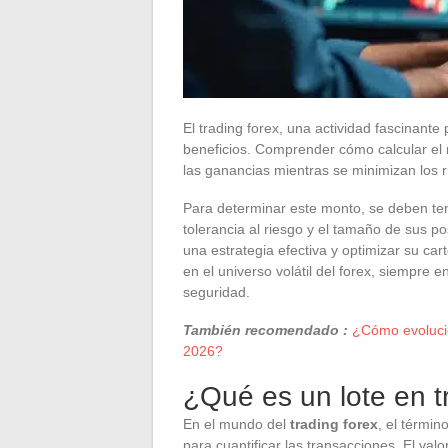
El trading forex, una actividad fascinant
beneficios. Comprender cómo calcular el m
las ganancias mientras se minimizan los r
Para determinar este monto, se deben ten
tolerancia al riesgo y el tamaño de sus p
una estrategia efectiva y optimizar su c
en el universo volátil del forex, siempre 
seguridad.
También recomendado :
¿Cómo evolucion
2026?
¿Qué es un lote en t
En el mundo del
trading forex
, el términ
para cuantificar las transacciones. El valo