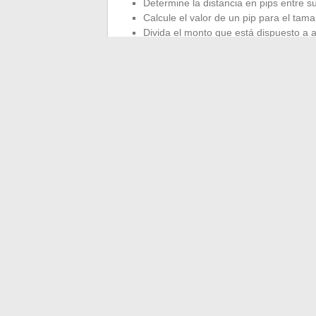
Determine la distancia en pips entre su
Calcule el valor de un pip para el tam
Divida el monto que está dispuesto a a
lote.
Si su stop loss es de 50 pips y el valor 
$, entonces para arriesgar 200 €, deberá a
Al ajustar estos parámetros, podrá defini
su tolerancia al riesgo. Utilice herramient
proceso y optimizar sus decisiones de inv
←
Las principales destinos de moda par