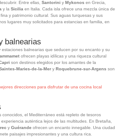
escubrir. Entre ellas,
Santorini
y
Mykonos
en Grecia,
a
y la
Sicilia
en Italia. Cada isla ofrece una mezcla única de
fina y patrimonio cultural. Sus aguas turquesas y sus
os lugares muy solicitados para estancias en familia, en
y balnearias
y estaciones balnearias que seducen por su encanto y su
ammamet
ofrecen playas idílicas y una riqueza cultural
Capri
son destinos elegidos por los amantes de la
Saintes-Maries-de-la-Mer
y
Roquebrune-sur-Argens
son
ejores direcciones para disfrutar de una cocina local
s
conocidos, el Mediterráneo está repleto de tesoros
experiencia auténtica lejos de las multitudes. En Bretaña,
rec
y
Guérande
ofrecen un encanto innegable. Una ciudad
mete paisajes impresionantes y una cultura rica.