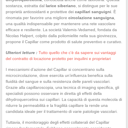
sostanza, estratta dal
larice siberiano
, si distingue per le sue
proprietà antiossidanti e protettive dei
capillari sanguigni
. È
rinomata per favorire una migliore
circolazione sanguigna
,
una qualità indispensabile per mantenere una rete vascolare
efficace e resiliente. La società Valemis-Vedamed, fondata da
Nicolas Halpert, colpito dalla poliomielite nella sua giovinezza,
propone il Capillar come prodotto di salute preventivo e curativo.
Ulteriori letture :
Tutto quello che c'è da sapere sui vantaggi
del contratto di locazione protetto per inquilini e proprietari
I meccanismi d’azione del Capillar si concentrano sulla
microcircolazione, dove esercita un’influenza benefica sulla
fluidità del sangue e sulla resistenza delle pareti vascolari.
Grazie alla capillaroscopia, una tecnica di imaging specifica, gli
specialisti possono osservare in diretta gli effetti della
dihydroquercetina sui capillari. La capacità di questa molecola di
ridurre la permeabilità e la fragilità capillare la rende una
candidata ideale per il trattamento di varie patologie vascolari.
Tuttavia, il monitoraggio degli effetti collaterali del Capillar