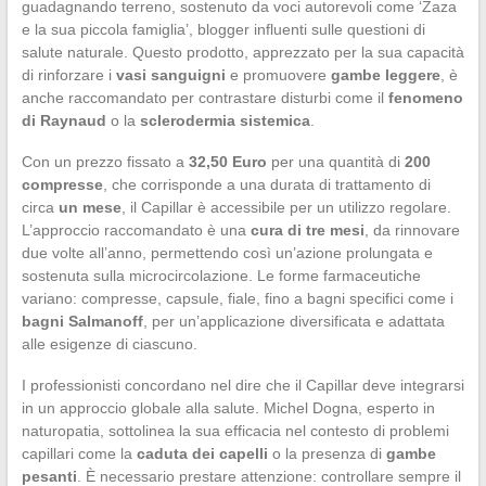
guadagnando terreno, sostenuto da voci autorevoli come ‘Zaza
e la sua piccola famiglia’, blogger influenti sulle questioni di
salute naturale. Questo prodotto, apprezzato per la sua capacità
di rinforzare i
vasi sanguigni
e promuovere
gambe leggere
, è
anche raccomandato per contrastare disturbi come il
fenomeno
di Raynaud
o la
sclerodermia sistemica
.
Con un prezzo fissato a
32,50 Euro
per una quantità di
200
compresse
, che corrisponde a una durata di trattamento di
circa
un mese
, il Capillar è accessibile per un utilizzo regolare.
L’approccio raccomandato è una
cura di tre mesi
, da rinnovare
due volte all’anno, permettendo così un’azione prolungata e
sostenuta sulla microcircolazione. Le forme farmaceutiche
variano: compresse, capsule, fiale, fino a bagni specifici come i
bagni Salmanoff
, per un’applicazione diversificata e adattata
alle esigenze di ciascuno.
I professionisti concordano nel dire che il Capillar deve integrarsi
in un approccio globale alla salute. Michel Dogna, esperto in
naturopatia, sottolinea la sua efficacia nel contesto di problemi
capillari come la
caduta dei capelli
o la presenza di
gambe
pesanti
. È necessario prestare attenzione: controllare sempre il