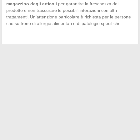
magazzino degli articoli
per garantire la freschezza del
prodotto e non trascurare le possibili interazioni con altri
trattamenti. Un’attenzione particolare è richiesta per le persone
che soffrono di allergie alimentari o di patologie specifiche.
←
Analisi della diversità delle offerte di ristorazione veloce:
quali scelte per i consumatori con restrizioni alimentari?
Le migliori alternative per guardare partite di sport in diretta
gratuitamente
→
Search