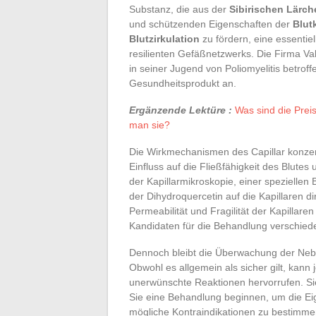
Substanz, die aus der
Sibirischen Lärch
und schützenden Eigenschaften der
Blut
Blutzirkulation
zu fördern, eine essentiel
resilienten Gefäßnetzwerks. Die Firma Va
in seiner Jugend von Poliomyelitis betroff
Gesundheitsprodukt an.
Ergänzende Lektüre :
Was sind die Preis
man sie?
Die Wirkmechanismen des Capillar konzentr
Einfluss auf die Fließfähigkeit des Blut
der Kapillarmikroskopie, einer spezielle
der Dihydroquercetin auf die Kapillaren d
Permeabilität und Fragilität der Kapillar
Kandidaten für die Behandlung verschied
Dennoch bleibt die Überwachung der Neb
Obwohl es allgemein als sicher gilt, kann
unerwünschte Reaktionen hervorrufen. Si
Sie eine Behandlung beginnen, um die Eig
mögliche Kontraindikationen zu bestimme