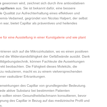
e
gewonnen wird, zeichnet sich durch ihre antioxidativen
kapillaren
aus. Sie ist bekannt dafür, eine bessere
le Qualität zur Aufrechterhaltung eines effektiven und
lemis-Vedamed, gegründet von Nicolas Halpert, der selbst
en war, bietet Capillar als präventives und heilendes
e für eine Ausstellung in einer Kunstgalerie und wie plant
ieren sich auf die Mikrozirkulation, wo es einen positiven
es und die Widerstandsfähigkeit der Gefäßwände ausübt. Dank
n Bildgebungstechnik, können Fachleute die Auswirkungen
irekt beobachten. Die Fähigkeit dieses Moleküls, die
en zu reduzieren, macht es zu einem vielversprechenden
ener vaskulärer Erkrankungen.
enwirkungen des Capillar von grundlegender Bedeutung.
 jede aktive Substanz bei bestimmten Patienten
e sollten einen Gesundheitsfachmann konsultieren, bevor
nung des Capillar in Bezug auf das medizinische Profil und
n.