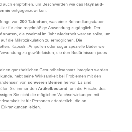
ird auch empfohlen, um Beschwerden wie das
Raynaud-
ermie
entgegenzuwirken.
 Menge von
200 Tabletten
, was einer Behandlungsdauer
pillar für eine regelmäßige Anwendung zugänglich. Der
 Monaten
, die zweimal im Jahr wiederholt werden sollte, um
auf die Mikrozirkulation zu ermöglichen. Die
tten, Kapseln, Ampullen oder sogar spezielle Bäder wie
ge Anwendung zu gewährleisten, die den Bedürfnissen jedes
in einen ganzheitlichen Gesundheitsansatz integriert werden
eilkunde, hebt seine Wirksamkeit bei Problemen mit den
andensein von
schweren Beinen
hervor. Es sind
rüfen Sie immer den
Artikelbestand
, um die Frische des
ssigen Sie nicht die möglichen Wechselwirkungen mit
samkeit ist für Personen erforderlich, die an
n Erkrankungen leiden.