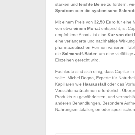
stärken und
leichte Beine
zu fördern, w
Syndrom
oder die
systemische Sklerod
Mit einem Preis von
32,50 Euro
für eine
von etwa
einem Monat
entspricht, ist Ca
empfohlene Ansatz ist eine
Kur von drei
eine verlängerte und nachhaltige Wirkung 
pharmazeutischen Formen variieren: Table
die
Salmanoff-Bäder
, um eine vielfälti
Einzelnen gerecht wird.
Fachleute sind sich einig, dass Capillar 
sollte. Michel Dogna, Experte für Naturh
Kapillaren wie
Haarausfall
oder das Vorh
Vorsichtsmaßnahmen erforderlich: Überp
Produkts zu gewährleisten, und vernachlä
anderen Behandlungen. Besondere Aufmerk
Nahrungsmittelallergien oder spezifische