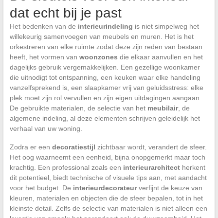
dat echt bij je past
Het bedenken van de
interieurindeling
is niet simpelweg het
willekeurig samenvoegen van meubels en muren. Het is het
orkestreren van elke ruimte zodat deze zijn reden van bestaan
heeft, het vormen van
woonzones
die elkaar aanvullen en het
dagelijks gebruik vergemakkelijken. Een gezellige woonkamer
die uitnodigt tot ontspanning, een keuken waar elke handeling
vanzelfsprekend is, een slaapkamer vrij van geluidsstress: elke
plek moet zijn rol vervullen en zijn eigen uitdagingen aangaan.
De gebruikte materialen, de selectie van het
meubilair
, de
algemene indeling, al deze elementen schrijven geleidelijk het
verhaal van uw woning.
Zodra er een
decoratiestijl
zichtbaar wordt, verandert de sfeer.
Het oog waarneemt een eenheid, bijna onopgemerkt maar toch
krachtig. Een professional zoals een
interieurarchitect
herkent
dit potentieel, biedt technische of visuele tips aan, met aandacht
voor het budget. De
interieurdecorateur
verfijnt de keuze van
kleuren, materialen en objecten die de sfeer bepalen, tot in het
kleinste detail. Zelfs de selectie van materialen is niet alleen een