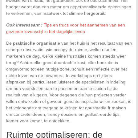
kwestie van smaak; het garandeert ook de duurzaamheid. Het
budget wordt dan een motor om gepersonaliseerde oplossingen
te verkennen, van maatwerk tot slimme hergebruik.
Ook interessant :
Tips en trucs voor het aannemen van een
gezonde levensstijl in het dagelijks leven
De
praktische organisatie
van het huis is het resultaat van een
scherpe observatie: wie occupy de ruimte, welke rituelen
markeren de dag, welke kleine frustraties komen steeds weer
terug? Achter elke goed doordachte kast, elke hoek die is
omgevormd tot een nuttige zone, schuilt een reflectie over het
echte leven van de bewoners. In workshops en tijdens
afspraken bij particulieren luisteren de specialisten in indeling
om hun voorstellen aan te passen en aan te sluiten bij de
realiteit van elk gezin. Voor degenen die hun projecten verder
willen ontwikkelen of gewoon gerichte inspiratie willen zoeken, is
het voldoende om toegang te krijgen tot opusmedia.fr maison
om concrete ideeën, trendy dossiers en geïllustreerde tips,
kamer voor kamer, te ontdekken.
Ruimte optimaliseren: de