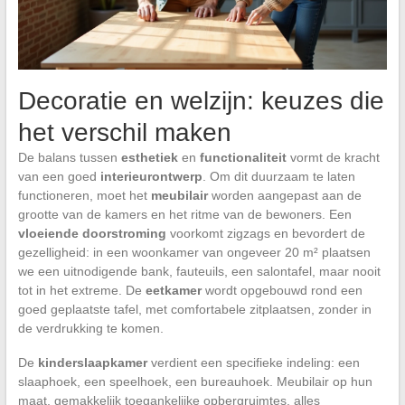
Decoratie en welzijn: keuzes die
het verschil maken
De balans tussen
esthetiek
en
functionaliteit
vormt de kracht
van een goed
interieurontwerp
. Om dit duurzaam te laten
functioneren, moet het
meubilair
worden aangepast aan de
grootte van de kamers en het ritme van de bewoners. Een
vloeiende doorstroming
voorkomt zigzags en bevordert de
gezelligheid: in een woonkamer van ongeveer 20 m² plaatsen
we een uitnodigende bank, fauteuils, een salontafel, maar nooit
tot in het extreme. De
eetkamer
wordt opgebouwd rond een
goed geplaatste tafel, met comfortabele zitplaatsen, zonder in
de verdrukking te komen.
De
kinderslaapkamer
verdient een specifieke indeling: een
slaaphoek, een speelhoek, een bureauhoek. Meubilair op hun
maat, gemakkelijk toegankelijke opbergruimtes, alles