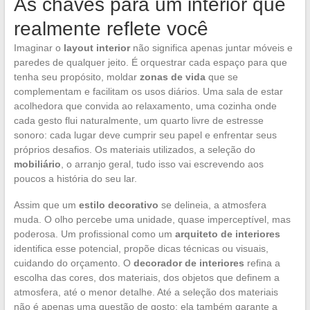
As chaves para um interior que
realmente reflete você
Imaginar o
layout interior
não significa apenas juntar móveis e
paredes de qualquer jeito. É orquestrar cada espaço para que
tenha seu propósito, moldar
zonas de vida
que se
complementam e facilitam os usos diários. Uma sala de estar
acolhedora que convida ao relaxamento, uma cozinha onde
cada gesto flui naturalmente, um quarto livre de estresse
sonoro: cada lugar deve cumprir seu papel e enfrentar seus
próprios desafios. Os materiais utilizados, a seleção do
mobiliário
, o arranjo geral, tudo isso vai escrevendo aos
poucos a história do seu lar.
Assim que um
estilo decorativo
se delineia, a atmosfera
muda. O olho percebe uma unidade, quase imperceptível, mas
poderosa. Um profissional como um
arquiteto de interiores
identifica esse potencial, propõe dicas técnicas ou visuais,
cuidando do orçamento. O
decorador de interiores
refina a
escolha das cores, dos materiais, dos objetos que definem a
atmosfera, até o menor detalhe. Até a seleção dos materiais
não é apenas uma questão de gosto; ela também garante a