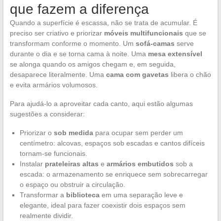
que fazem a diferença
Quando a superfície é escassa, não se trata de acumular. É
preciso ser criativo e priorizar
móveis multifuncionais
que se
transformam conforme o momento. Um
sofá-camas
serve
durante o dia e se torna cama à noite. Uma
mesa extensível
se alonga quando os amigos chegam e, em seguida,
desaparece literalmente. Uma
cama com gavetas
libera o chão
e evita armários volumosos.
Para ajudá-lo a aproveitar cada canto, aqui estão algumas
sugestões a considerar:
Priorizar o
sob medida
para ocupar sem perder um
centímetro: alcovas, espaços sob escadas e cantos difíceis
tornam-se funcionais.
Instalar
prateleiras altas
e
armários embutidos
sob a
escada: o armazenamento se enriquece sem sobrecarregar
o espaço ou obstruir a circulação.
Transformar a
biblioteca
em uma separação leve e
elegante, ideal para fazer coexistir dois espaços sem
realmente dividir.