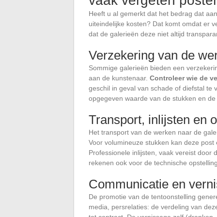
vaak vergeten poste
Heeft u al gemerkt dat het bedrag dat a
uiteindelijke kosten? Dat komt omdat er ve
dat de galerieën deze niet altijd transpar
Verzekering van de werk
Sommige galerieën bieden een verzekerin
aan de kunstenaar.
Controleer wie de v
geschil in geval van schade of diefstal t
opgegeven waarde van de stukken en de d
Transport, inlijsten en
Het transport van de werken naar de galeri
Voor volumineuze stukken kan deze post 
Professionele inlijsten, vaak vereist doo
rekenen ook voor de technische opstelling (
Communicatie en vern
De promotie van de tentoonstelling gener
media, persrelaties: de verdeling van dez
tot contract. De vernissage zelf (dranken,