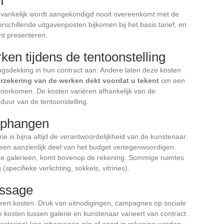
n
anvankelijk wordt aangekondigd nooit overeenkomt met de
rschillende uitgavenposten bijkomen bij het basis tarief, en
ant presenteren.
en tijdens de tentoonstelling
gsdekking in hun contract aan. Andere laten deze kosten
erzekering van de werken dekt voordat u tekent
om een
e voorkomen. De kosten variëren afhankelijk van de
uur van de tentoonstelling.
 ophangen
e is bijna altijd de verantwoordelijkheid van de kunstenaar.
een aanzienlijk deel van het budget vertegenwoordigen.
r de galerieën, komt bovenop de rekening. Sommige ruimtes
specifieke verlichting, sokkels, vitrines).
issage
eert kosten. Druk van uitnodigingen, campagnes op sociale
e kosten tussen galerie en kunstenaar varieert van contract
 catering) kan inbegrepen zijn of apart in rekening worden