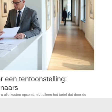
r een tentoonstelling:
enaars
u alle kosten opsomt, niet alleen het tarief dat door de
t deze stap zo vaak verwaarloosd? Omdat veel
ctie van de werken en de financiële kwestie uitstellen tot