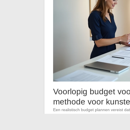
Voorlopig budget voo
methode voor kunst
Een realistisch budget plannen vereist dat 
galerie wordt weergegeven. Waarom word
kunstenaars zich concentreren op de produ
het laatste moment.