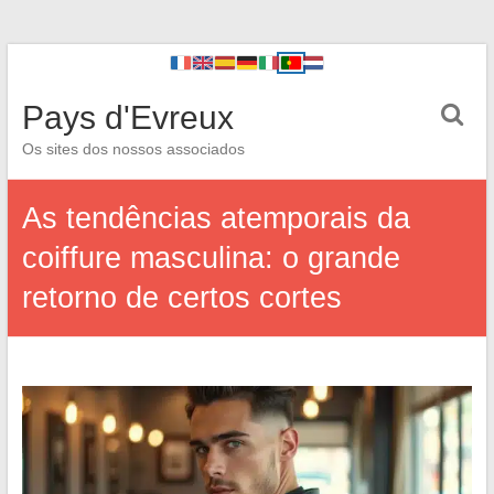
Pays d'Evreux
Os sites dos nossos associados
As tendências atemporais da
coiffure masculina: o grande
retorno de certos cortes