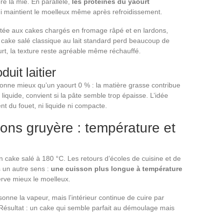
e la mie. En parallèle,
les protéines du yaourt
ui maintient le moelleux même après refroidissement.
ptée aux cakes chargés en fromage râpé et en lardons,
n cake salé classique au lait standard perd beaucoup de
rt, la texture reste agréable même réchauffé.
uit laitier
tionne mieux qu’un yaourt 0 % : la matière grasse contribue
 liquide, convient si la pâte semble trop épaisse. L’idée
nt du fouet, ni liquide ni compacte.
ons gruyère : température et
n cake salé à 180 °C. Les retours d’écoles de cuisine et de
 un autre sens :
une cuisson plus longue à température
rve mieux le moelleux.
sonne la vapeur, mais l’intérieur continue de cuire par
. Résultat : un cake qui semble parfait au démoulage mais