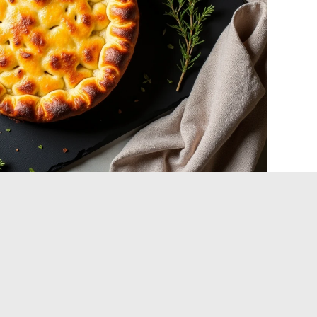
ons et du gruyère avant
ns la pâte est une erreur fréquente. En cuisant, ils libèrent
s humides dans la mie.
Faire revenir les lardons à sec
la pâte élimine cet excès de liquide.
t et les laisser tiédir évite aussi de faire fondre le beurre
e la chaleur.