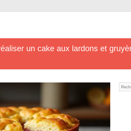
liser un cake aux lardons et gruyèr