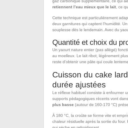
gaz carbonique supplémentaire, ce qui aèr
retiennent l’eau mieux que le lait
, ce q
Cette technique est particulièrement ada
deux garnitures qui captent l’humidité. U
souplesse dès le lendemain. Avec du yaou
Quantité et choix du prod
Un yaourt nature entier (pas allégé) fonc
au moelleux. Le lait ribot, légèrement plus
reste d’obtenir une pâte qui coule lenteme
Cuisson du cake lard
durée ajustées
Le réflexe habituel consiste à enfourner u
supports pédagogiques récents vont dans
plus basse
(autour de 160-170 °C) prése
À 180 °C, la croûte se forme vite et empri
chaleur résiduelle après la sortie du four
qui sèche en refroidissant.