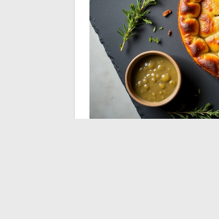
Préparation des lard
incorporation
Incorporer les lardons crus directement da
de l’eau et du gras qui créent des poche
quelques minutes
avant de les ajouter à 
Égoutter les lardons sur du papier absorban
ou le fromage prématurément au contact d