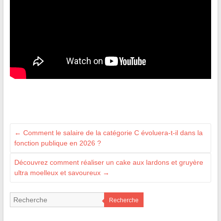
←
Comment le salaire de la catégorie C évoluera-t-il dans la
fonction publique en 2026 ?
Découvrez comment réaliser un cake aux lardons et gruyère
ultra moelleux et savoureux
→
Recherche