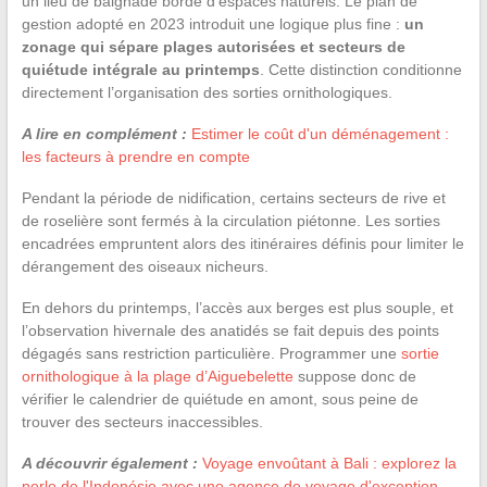
un lieu de baignade bordé d’espaces naturels. Le plan de
gestion adopté en 2023 introduit une logique plus fine :
un
zonage qui sépare plages autorisées et secteurs de
quiétude intégrale au printemps
. Cette distinction conditionne
directement l’organisation des sorties ornithologiques.
A lire en complément :
Estimer le coût d'un déménagement :
les facteurs à prendre en compte
Pendant la période de nidification, certains secteurs de rive et
de roselière sont fermés à la circulation piétonne. Les sorties
encadrées empruntent alors des itinéraires définis pour limiter le
dérangement des oiseaux nicheurs.
En dehors du printemps, l’accès aux berges est plus souple, et
l’observation hivernale des anatidés se fait depuis des points
dégagés sans restriction particulière. Programmer une
sortie
ornithologique à la plage d’Aiguebelette
suppose donc de
vérifier le calendrier de quiétude en amont, sous peine de
trouver des secteurs inaccessibles.
A découvrir également :
Voyage envoûtant à Bali : explorez la
perle de l'Indonésie avec une agence de voyage d'exception