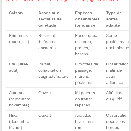
Saison
Accès aux
Espèces
Type de
secteurs de
observables
sortie
quiétude
(tendance)
adapté
Printemps
Restreint,
Passereaux
Sortie
(mars-juin)
itinéraires
nicheurs,
guidée avec
encadrés
grèbes,
ornithologue
hérons
Été (juillet-
Partiel,
Limicoles de
Observation
août)
cohabitation
passage,
matinale
baignade/nature
martins-
avant
pêcheurs
affluence
Automne
Ouvert
Migrateurs
Affût libre
(septembre-
en transit,
ou guidé
novembre)
rapaces
Hiver
Ouvert
Anatidés
Observation
(décembre-
hivernants
depuis les
février)
(en
berges