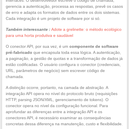
interfaces. O desenvolvedor escreve o código de chamada,
gerencia a autenticação, processa as respostas, prevê os casos
de erro e adapta os formatos de dados entre os dois sistemas.
Cada integração é um projeto de software por si só.
Também interessante :
Adote a grelinette: o método ecológico
para uma horta produtiva e saudável
O conector API, por sua vez, é um
componente de software
pré-fabricado
que encapsula toda essa lógica. A autenticação,
a paginação, a gestão de quotas e a transformação de dados já
estão codificadas. O usuário configura o conector (credenciais,
URL, parâmetros de negócio) sem escrever código de
chamada.
A distinção ocorre, portanto, na camada de abstração. A
integração API opera no nível do protocolo bruto (requisições
HTTP, parsing JSON/XML, gerenciamento de tokens). O
conector opera no nível da configuração funcional. Para
aprofundar as diferenças entre a integração API e os
conectores API, é necessário examinar as consequências
concretas dessa diferença na manutenção, custo e flexibilidade.