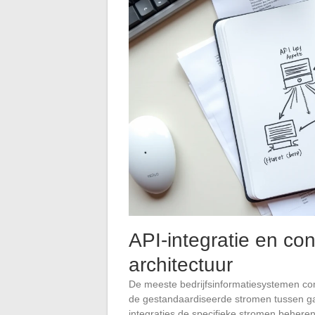
API-integratie en co
architectuur
De meeste bedrijfsinformatiesystemen c
de gestandaardiseerde stromen tussen ga
integraties de specifieke stromen beheren