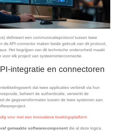
ce) definieert een communicatieprotocol tussen twee
en de API-connector maken beide gebruik van dit protocol,
eaus. Het begrijpen van dit technische onderscheid maakt
n voor elk project van systeeminterconnectie.
API-integratie en connectoren
 ontwikkelingswerk dat twee applicaties verbindt via hun
anroepcode, beheert de authenticatie, verwerkt de
 past de gegevensformaten tussen de twee systemen aan.
oftwareproject.
dig voor met een innovatieve boekingsplatform
oraf gemaakte softwarecomponent
die al deze logica