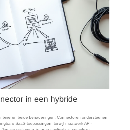
nnector in een hybride
ombineren beide benaderingen. Connectoren ondersteunen
ngbare SaaS-toepassingen, terwijl maatwerk API-
 (legacy-systemen, interne applicaties, complexe