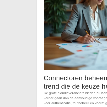
Connectoren beheerd
trend die de keuze he
De grote cloudleveranciers bieden nu
beh
verder gaan dan de eenvoudige vooraf g
voor authenticatie, foutbeheer en vooraf 