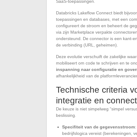
SaaS-toepassingen.
Databricks Lakeflow Connect biedt bijvoo
toepassingen en databases, met een comple
configureert de stroom en beheert de ge
via zijn Marketplace verpakte connectore
ondersteund. De connector is een kant-en
de verbinding (URL, geheimen).
Deze evolutie verschuift de zakelijke waa
mobiliseert om code te schrijven en te o
inspanning naar configuratie en gove
afhankelijkheid van de platformleverancie
Technische criteria 
integratie en connect
De keuze is niet simpelweg “simpel versu
beslissing.
Specifiteit van de gegevensstroom
:
bedrijfslogica vereist (berekeningen, ve