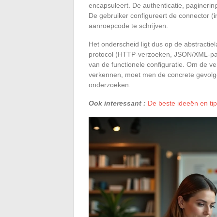
encapsuleert. De authenticatie, pagineri
De gebruiker configureert de connector (
aanroepcode te schrijven.
Het onderscheid ligt dus op de abstractie
protocol (HTTP-verzoeken, JSON/XML-par
van de functionele configuratie. Om de ve
verkennen, moet men de concrete gevolgen
onderzoeken.
Ook interessant :
De beste ideeën en tip