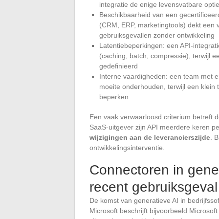
integratie de enige levensvatbare opti
Beschikbaarheid van een gecertifice
(CRM, ERP, marketingtools) dekt een
gebruiksgevallen zonder ontwikkeling
Latentiebeperkingen: een API-integrat
(caching, batch, compressie), terwijl e
gedefinieerd
Interne vaardigheden: een team met e
moeite onderhouden, terwijl een klein
beperken
Een vaak verwaarloosd criterium betreft 
SaaS-uitgever zijn API meerdere keren per
wijzigingen aan de leverancierszijde
. 
ontwikkelingsinterventie.
Connectoren in gene
recent gebruiksgeval
De komst van generatieve AI in bedrijfsso
Microsoft beschrijft bijvoorbeeld Microsof