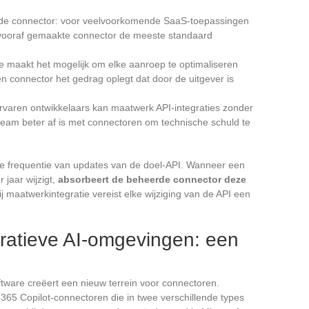
e
erde connector: voor veelvoorkomende SaaS-toepassingen
 vooraf gemaakte connector de meeste standaard
ie maakt het mogelijk om elke aanroep te optimaliseren
en connector het gedrag oplegt dat door de uitgever is
rvaren ontwikkelaars kan maatwerk API-integraties zonder
 team beter af is met connectoren om technische schuld te
de frequentie van updates van de doel-API. Wanneer een
 jaar wijzigt,
absorbeert de beheerde connector deze
Bij maatwerkintegratie vereist elke wijziging van de API een
ratieve AI-omgevingen: een
ftware creëert een nieuw terrein voor connectoren.
t 365 Copilot-connectoren die in twee verschillende types