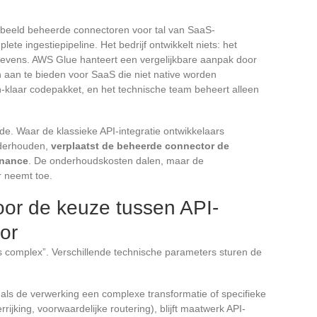
rbeeld beheerde connectoren voor tal van SaaS-
te ingestiepipeline. Het bedrijf ontwikkelt niets: het
gevens. AWS Glue hanteert een vergelijkbare aanpak door
n aan te bieden voor SaaS die niet native worden
-klaar codepakket, en het technische team beheert alleen
rde. Waar de klassieke API-integratie ontwikkelaars
nderhouden,
verplaatst de beheerde connector de
rnance
. De onderhoudskosten dalen, maar de
r neemt toe.
voor de keuze tussen API-
or
s complex”. Verschillende technische parameters sturen de
 als de verwerking een complexe transformatie of specifieke
rrijking, voorwaardelijke routering), blijft maatwerk API-