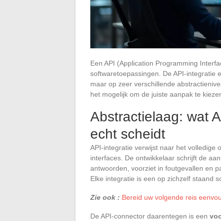
Een API (Application Programming Interfa
softwaretoepassingen. De API-integratie 
maar op zeer verschillende abstractieniv
het mogelijk om de juiste aanpak te kieze
Abstractielaag: wat 
echt scheidt
API-integratie verwijst naar het volledige
interfaces. De ontwikkelaar schrijft de a
antwoorden, voorziet in foutgevallen en
Elke integratie is een op zichzelf staand s
Zie ook :
Bereid uw volgende reis eenvou
De API-connector daarentegen is een
vo